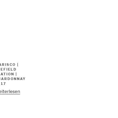
ARISCO |
EEFIELD
ATION |
HARDONNAY
017
iterlesen