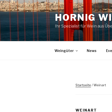
Zum
Inhalt
HORNIG W
springen
Ihr Spezialist für Wein aus Ü
Weingüter
News
Eve
Startseite
/ Weinart
WEINART