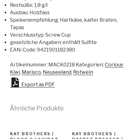
Restsüße
:
1,8 g/l
Ausbau
:
Holzfass
Speisenempfehlung
:
Hartkäse, kalter Braten,
Tapas
Verschlusstyp
:
Screw Cup
gesetzliche Angaben
:
enthält Sulfite
EAN-Code
:
9421901182380
Artikelnummer:
MACK0218
Kategorien:
Corious
Kiwi
,
Marisco
,
Neuseeland
,
Rotwein
Export as PDF
Ähnliche Produkte
KAY BROTHERS |
KAY BROTHERS |