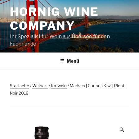
Zum
HORNIG WINE
Inhalt
springen
COMPANY
Ihr Spezialist für Wein aus Übersee für den
Fachhandel
Menü
Startseite
/
Weinart
/
Rotwein
/ Marisco | Curious Kiwi | Pinot
Noir 2018
🔍