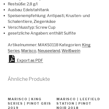
Restsüße
:
2,8 g/l
Ausbau
:
Edelstahltank
Speisenempfehlung
:
Antipasti, Krusten- und
Schalentiere, Ziegenkäse
Verschlusstyp
:
Screw Cup
gesetzliche Angaben
:
enthält Sulfite
Artikelnummer:
MAKS0118
Kategorien:
King
Series
,
Marisco
,
Neuseeland
,
Weißwein
Export as PDF
Ähnliche Produkte
MARISCO | KING
MARISCO | LEEFIELD
SERIES | PINOT GRIS
STATION | PINOT
2019
NOIR 2018