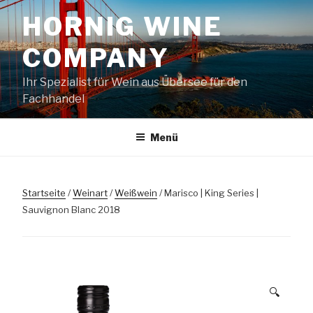
Zum
HORNIG WINE
Inhalt
springen
COMPANY
Ihr Spezialist für Wein aus Übersee für den
Fachhandel
Menü
Startseite
/
Weinart
/
Weißwein
/ Marisco | King Series |
Sauvignon Blanc 2018
🔍