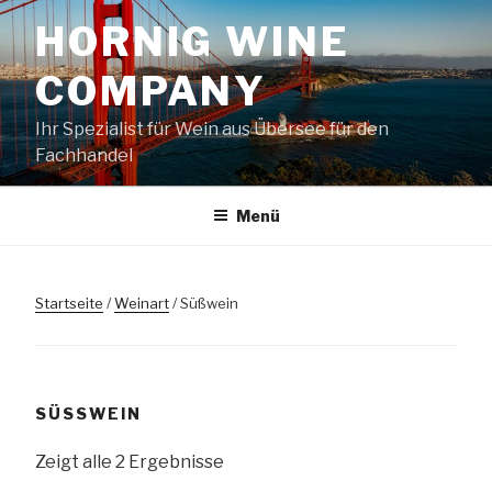
Zum
HORNIG WINE
Inhalt
springen
COMPANY
Ihr Spezialist für Wein aus Übersee für den
Fachhandel
Menü
Startseite
/
Weinart
/ Süßwein
SÜSSWEIN
Zeigt alle 2 Ergebnisse