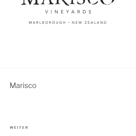
Marisco
Beitragsnavigation
Nächster
WEITER
Beitrag