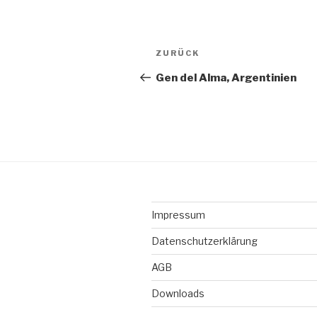
Beitragsnavigation
Vorheriger
ZURÜCK
Beitrag
Gen del Alma, Argentinien
Impressum
Datenschutzerklärung
AGB
Downloads